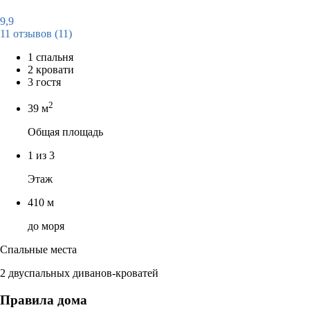
9,9
11 отзывов
(11)
1 спальня
2 кровати
3 гостя
2
39 м
Общая площадь
1 из 3
Этаж
410 м
до моря
Спальные места
2 двуспальных диванов-кроватей
Правила дома