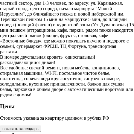
частный сектор, для 1-3 человек, по адресу: ул. Караимская,
старый город, центр города, начало маршрута "Малый
Иерусалим", до ближайшего пляжа и новой набережной им.
Терешковой пешком 15 мин на маршрутке 5 мин, до площади
города (поющий фонтан) и курортной зоны (Ул. Дувановская) 15
мин пешком (аттракционы, кафе, парки), рядом также находится
центральный рынок (овощи, фрукты, столовая, кафе
«Восточные блюда», где можно покушать вкусно и недорого с
семьей, супермаркет ФРЕШ, ТЦ Фортуна, транспортная
развязка.
В номере двуспальная кровать+односпальный
раскладывающийся диван!
Все удобства: свежий ремонт, новая мебель, кондиционер,
стиральная машинка, WI-FI, постельное чистое белье,
полотенца, горячая вода круглосуточно, санузел в номере,
холодильник, кухонные принадлежности, балкон для сушки
белья, парковка в общем дворе с автоматическими воротами или
рядом с домом!
Цены
Стоимость указана за квартиру целиком в рублях РФ
показать календарь