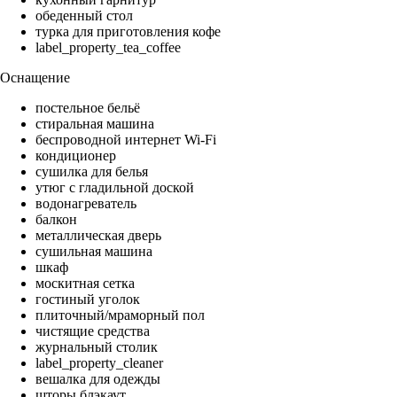
обеденный стол
турка для приготовления кофе
label_property_tea_coffee
Оснащение
постельное бельё
стиральная машина
беспроводной интернет Wi-Fi
кондиционер
сушилка для белья
утюг с гладильной доской
водонагреватель
балкон
металлическая дверь
сушильная машина
шкаф
москитная сетка
гостиный уголок
плиточный/мраморный пол
чистящие средства
журнальный столик
label_property_cleaner
вешалка для одежды
шторы блэкаут