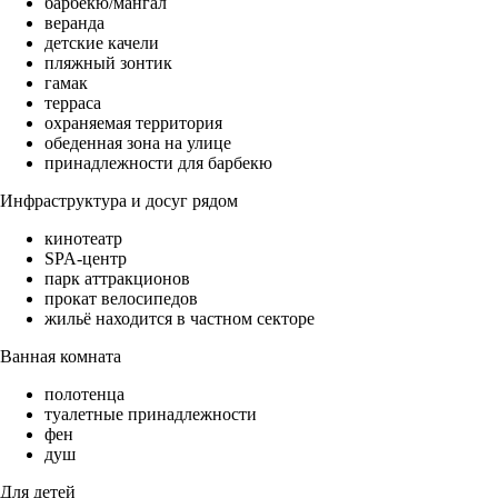
барбекю/мангал
веранда
детские качели
пляжный зонтик
гамак
терраса
охраняемая территория
обеденная зона на улице
принадлежности для барбекю
Инфраструктура и досуг рядом
кинотеатр
SPA-центр
парк аттракционов
прокат велосипедов
жильё находится в частном секторе
Ванная комната
полотенца
туалетные принадлежности
фен
душ
Для детей